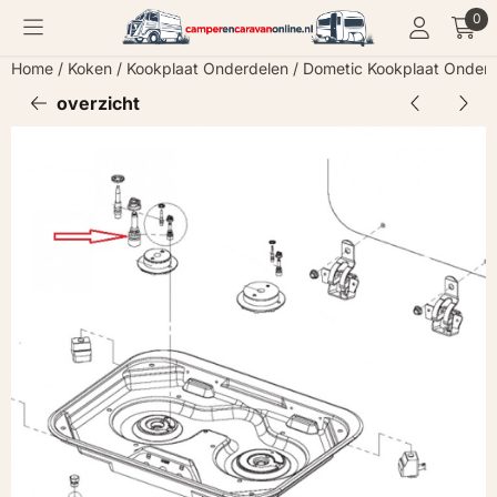
Cookievoorkeuren zijn momenteel gesloten.
0
Home
/
Koken
/
Kookplaat Onderdelen
/
Dometic Kookplaat Onderd
overzicht