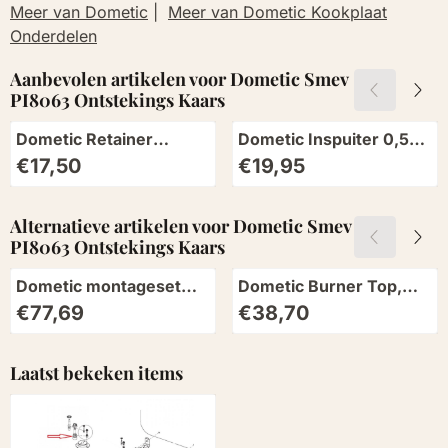
Meer van Dometic
|
Meer van Dometic Kookplaat
Onderdelen
Aanbevolen artikelen voor
Dometic Smev
PI8063 Ontstekings Kaars
Dometic Retainer
Dometic Inspuiter 0,5
Stopper Black 16st.
mm 1053105126
Prijs: 17,50
Prijs: 19,95
€17,50
€19,95
Alternatieve artikelen voor
Dometic Smev
PI8063 Ontstekings Kaars
Dometic montageset
Dometic Burner Top,
kookplaat (4 st)
Screws, 2pcs
Prijs: 77,69
Prijs: 38,70
€77,69
€38,70
4071442737
Laatst bekeken items