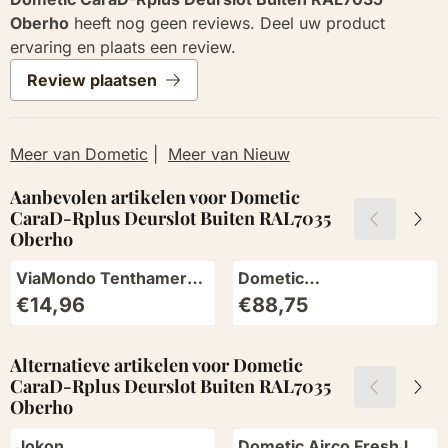
Oberho
heeft nog geen reviews. Deel uw product
ervaring en plaats een review.
Review plaatsen
Meer van Dometic
|
Meer van Nieuw
Aanbevolen artikelen voor
Dometic
CaraD-Rplus Deurslot Buiten RAL7035
Oberho
ViaMondo Tenthamer
Dometic
Swiss Hammer
Verwarmingselement
Prijs: 14,96
Prijs: 88,75
€14,96
€88,75
230V/250W
Alternatieve artikelen voor
Dometic
CaraD-Rplus Deurslot Buiten RAL7035
Oberho
Jokon
Dometic Airco FreshJet