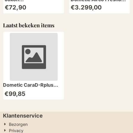
Knipper/Achteruitrijlicht
FJZ7 3500 Wit
Prijs: 72,90
Prijs: 3 299,00
€72,90
€3.299,00
BLS 725 LED Rond
Laatst bekeken items
Dometic CaraD-Rplus
Deurslot Buiten RAL7035
€
99,85
Oberho
Klantenservice
Bezorgen
Privacy