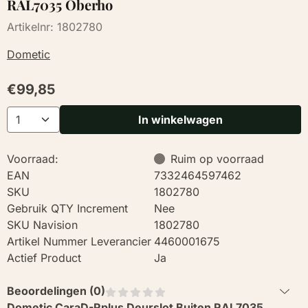
RAL7035 Oberho
Artikelnr:
1802780
Dometic
€
99,85
Aantal
In winkelwagen
Voorraad:
Ruim op voorraad
EAN
7332464597462
SKU
1802780
Gebruik QTY Increment
Nee
SKU Navision
1802780
Artikel Nummer Leverancier
4460001675
Actief Product
Ja
Beoordelingen (
0
)
Dometic CaraD-Rplus Deurslot Buiten RAL7035