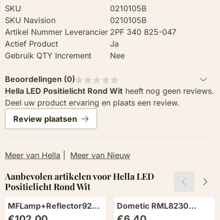
SKU
0210105B
SKU Navision
0210105B
Artikel Nummer Leverancier
2PF 340 825-047
Actief Product
Ja
Gebruik QTY Increment
Nee
Beoordelingen (
0
)
Hella LED Positielicht Rond Wit
heeft nog geen reviews.
Deel uw product ervaring en plaats een review.
Review plaatsen
Meer van Hella
|
Meer van Nieuw
Aanbevolen artikelen voor
Hella LED
Positielicht Rond Wit
MFLamp+Reflector920/12V
Dometic RML8230
Rechts
Vriesdeursluiting
Prijs: 102,00
Prijs: 6,40
€102,00
€6,40