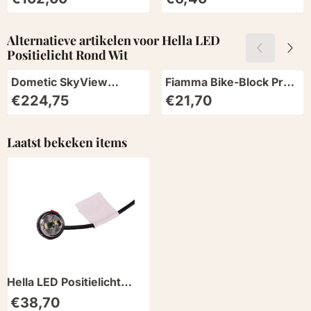
Alternatieve artikelen voor
Hella LED
Positielicht Rond Wit
Dometic SkyView
Fiamma Bike-Block Pro
Verduisteringsrollo
S1 2024
Prijs: 224,75
Prijs: 21,70
€224,75
€21,70
Laatst bekeken items
Hella LED Positielicht
Rond Wit
€
38,70