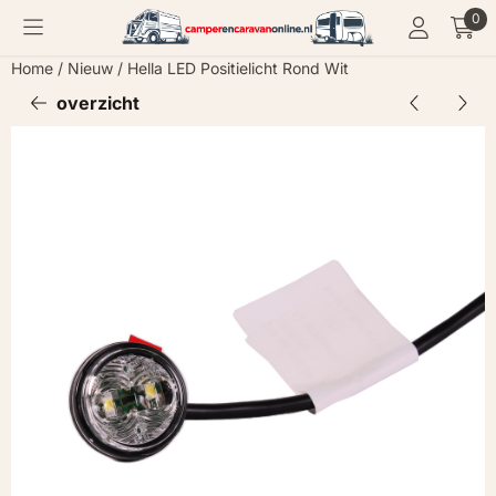
Cookievoorkeuren zijn momenteel gesloten.
0
Home
/
Nieuw
/
Hella LED Positielicht Rond Wit
overzicht