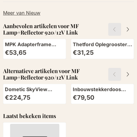
Meer van Nieuw
Aanbevolen artikelen voor
MF
Lamp+Reflector 920/12V Link
MPK Adapterframe
Thetford Oplegrooster
70x50 Ducato
T1090/T2090
Prijs: 53,65
Prijs: 31,25
€53,65
€31,25
Achterzijde Zwart
Alternatieve artikelen voor
MF
Lamp+Reflector 920/12V Link
Dometic SkyView
Inbouwstekkerdoos
Verduisteringsrollo
Design 2014
Prijs: 224,75
Prijs: 79,50
€224,75
€79,50
230V/12V/Sat Antraciet
Laatst bekeken items