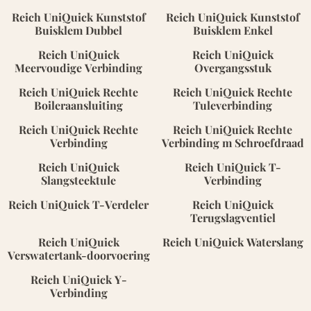
Reich UniQuick Kunststof
Reich UniQuick Kunststof
Buisklem Dubbel
Buisklem Enkel
Reich UniQuick
Reich UniQuick
Meervoudige Verbinding
Overgangsstuk
Reich UniQuick Rechte
Reich UniQuick Rechte
Boileraansluiting
Tuleverbinding
Reich UniQuick Rechte
Reich UniQuick Rechte
Verbinding
Verbinding m Schroefdraad
Reich UniQuick
Reich UniQuick T-
Slangsteektule
Verbinding
Reich UniQuick T-Verdeler
Reich UniQuick
Terugslagventiel
Reich UniQuick
Reich UniQuick Waterslang
Verswatertank-doorvoering
Reich UniQuick Y-
Verbinding