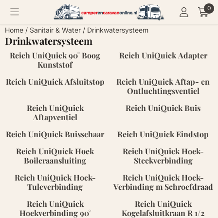
Cookievoorkeuren zijn momenteel gesloten.
0
Home
/
Sanitair & Water
/
Drinkwatersysteem
Drinkwatersysteem
Reich UniQuick 90° Boog
Reich UniQuick Adapter
Kunststof
Reich UniQuick Afsluitstop
Reich UniQuick Aftap- en
Ontluchtingsventiel
Reich UniQuick
Reich UniQuick Buis
Aftapventiel
Reich UniQuick Buisschaar
Reich UniQuick Eindstop
Reich UniQuick Hoek
Reich UniQuick Hoek-
Boileraansluiting
Steekverbinding
Reich UniQuick Hoek-
Reich UniQuick Hoek-
Tuleverbinding
Verbinding m Schroefdraad
Reich UniQuick
Reich UniQuick
Hoekverbinding 90°
Kogelafsluitkraan R 1/2