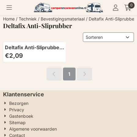
Cookievoorkeuren zijn momenteel gesloten.
0
Home
/
Techniek
/
Bevestigingsmateriaal
/
Deltafix Anti-Sliprubber
Deltafix Anti-Sliprubber
Sorteermethode
Deltafix Anti-Sliprubber
25x25mm Zwart 9st
Prijs: 2,09
€2,09
1
Klantenservice
Bezorgen
Privacy
Gastenboek
Sitemap
Algemene voorwaarden
Contact