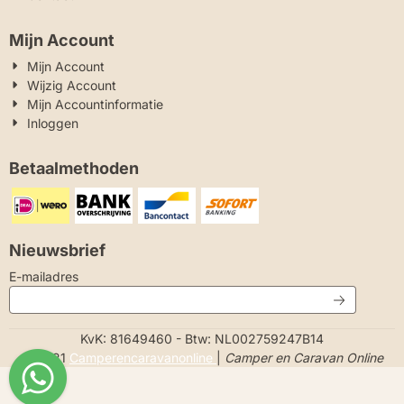
Mijn Account
Mijn Account
Wijzig Account
Mijn Accountinformatie
Inloggen
Betaalmethoden
Nieuwsbrief
Vul je e-mailadres in voor de nieuwsbrief
E-mailadres
KvK: 81649460 - Btw: NL002759247B14
© 2021
Camperencaravanonline
|
Camper en Caravan Online