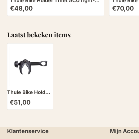
Thule Bike Holder 1 met ACUTight-
Thule Bike
knop
knop
Prijs: 48,00
Prijs: 70,00
€48,00
€70,00
Laatst bekeken items
Thule Bike Holder
1 met ACUTight-
€
51,00
knop zwart
Klantenservice
Mijn Acco