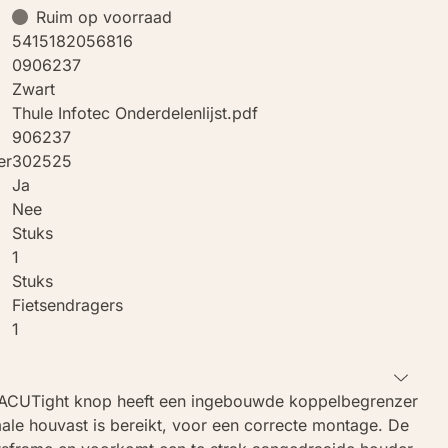
Ruim op voorraad
5415182056816
0906237
Zwart
Thule Infotec Onderdelenlijst.pdf
906237
er
302525
Ja
Nee
Stuks
1
Stuks
Fietsendragers
1
 ACUTight knop heeft een ingebouwde koppelbegrenzer
male houvast is bereikt, voor een correcte montage. De