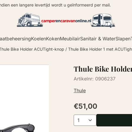
Indien een langere levertijd wordt u geïnformeerd per mail.
aatbeheersing
Koelen
Koken
Meubilair
Sanitair & Water
Slapen
Thule Bike Holder ACUTight-knop
/
Thule Bike Holder 1 met ACUTig
Thule Bike Holde
Artikelnr:
0906237
Thule
€
51,00
Aantal