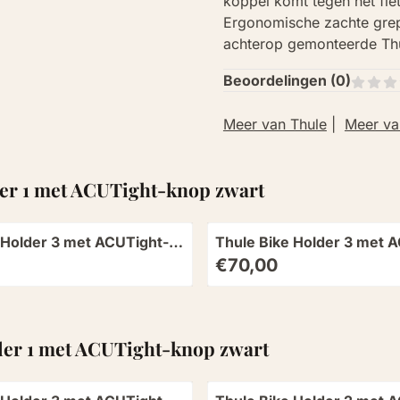
koppel komt tegen het fie
Ergonomische zachte grep
achterop gemonteerde Thu
Beoordelingen (
0
)
Meer van Thule
|
Meer va
er 1 met ACUTight-knop zwart
 Holder 3 met ACUTight-
Thule Bike Holder 3 met 
t
knop
Prijs: 70,00
€70,00
der 1 met ACUTight-knop zwart