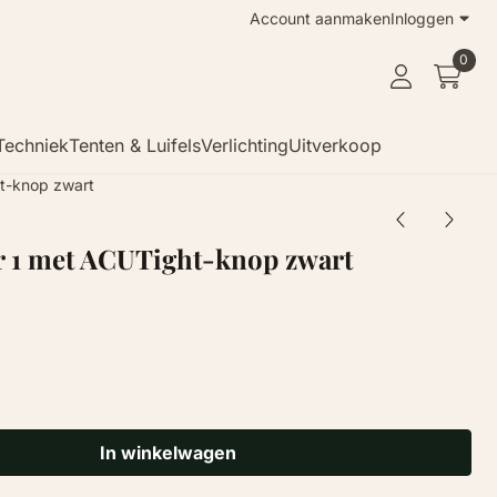
Account aanmaken
Inloggen
0
Techniek
Tenten & Luifels
Verlichting
Uitverkoop
ht-knop zwart
r 1 met ACUTight-knop zwart
In winkelwagen