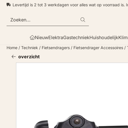
Cookievoorkeuren zijn momenteel gesloten.
Levertijd is 2 tot 3 werkdagen voor alles wat op voorraad is. 
Zoeken
Nieuw
Elektra
Gastechniek
Huishoudelijk
Klim
Home
/
Techniek
/
Fietsendragers
/
Fietsendrager Accessoires
/
overzicht