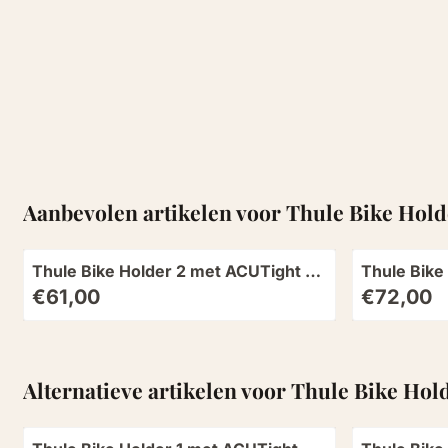
Aanbevolen artikelen voor
Thule Bike Hold
Thule Bike Holder 2 met ACUTight -
Thule Bike
knop
knop zwar
Prijs: 61,00
Prijs: 72,00
€61,00
€72,00
Alternatieve artikelen voor
Thule Bike Hol