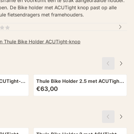
tsframe en voorkomt een te strak aangedraaide houder.
en. De Bike holder met ACUTight knop past op alle
le fietsendragers met framehouders.
n Thule Bike Holder ACUTight-knop
ACUTight-
Thule Bike Holder 2.5 met ACUTight-
knop
Prijs: 63,00
€63,00