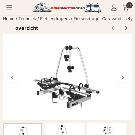
Cookievoorkeuren zijn momenteel gesloten.
0
Home
/
Techniek
/
Fietsendragers
/
Fietsendrager Caravandissel
/
overzicht