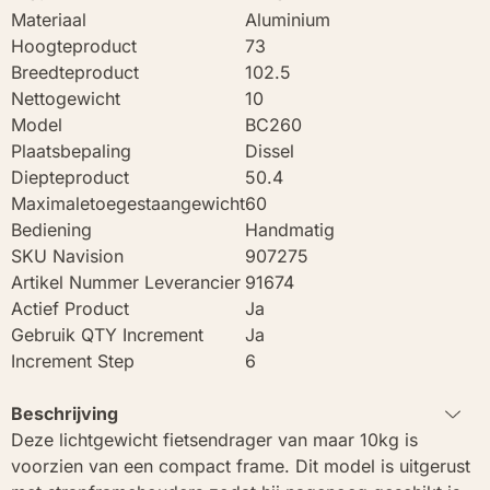
Materiaal
Aluminium
Hoogteproduct
73
Breedteproduct
102.5
Nettogewicht
10
Model
BC260
Plaatsbepaling
Dissel
Diepteproduct
50.4
Maximaletoegestaangewicht
60
Bediening
Handmatig
SKU Navision
907275
Artikel Nummer Leverancier
91674
Actief Product
Ja
Gebruik QTY Increment
Ja
Increment Step
6
Beschrijving
Deze lichtgewicht fietsendrager van maar 10kg is
voorzien van een compact frame. Dit model is uitgerust