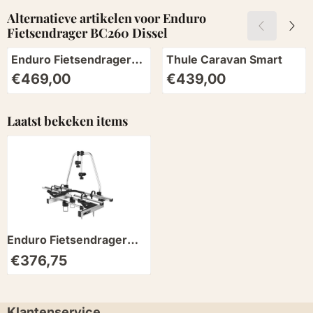
Alternatieve artikelen voor
Enduro
Fietsendrager BC260 Dissel
Enduro Fietsendrager
Thule Caravan Smart
BS260 Dissel Short
Prijs: 469,00
Prijs: 439,00
€469,00
€439,00
Black
Laatst bekeken items
Enduro Fietsendrager
BC260 Dissel
€
376,75
Klantenservice