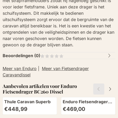
met strapframehouders zodat hij nagenoeg geschikt is
voor ieder fietsframe. Uniek aan deze drager is het
schuifsysteem. Dit makkelijk te bedienen
uitschuifsysteem zorgt ervoor dat de bergruimte van de
caravan altijd bereikbaar is. Het is een kwestie van het
ontgrendelen van de veiligheidspinnen en de drager kan
naar voren geschoven worden. De fietsen kunnen
gewoon op de drager blijven staan.
Beoordelingen (
0
)
Meer van Enduro
|
Meer van Fietsendrager
Caravandissel
Aanbevolen artikelen voor
Enduro
Fietsendrager BC260 Dissel
Thule Caravan Superb
Enduro Fietsendrager
BS260 Dissel Short
Prijs: 448,99
Prijs: 469,00
€448,99
€469,00
Black