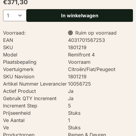
€
371,30
Aantal
In winkelwagen
Voorraad:
Ruim op voorraad
EAN
4031701567253
SKU
1801219
Model
Remifront 4
Plaatsbepaling
Voorraam
Voertuigmerk
Citroën/Fiat/Peugeot
SKU Navision
1801219
Artikel Nummer Leverancier
10056725
Actief Product
Ja
Gebruik QTY Increment
Ja
Increment Step
5
Prijseenheid
Stuks
Ve Aantal
1
Ve
Stuks
Productgroep
Ramen & Deuren