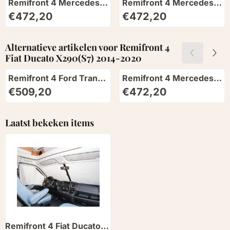
Remifront 4 Mercedes
Remifront 4 Mercedes
Sprinter VS30 >2019
Sprinter VS30 >2019
Prijs: 472,20
Prijs: 472,20
€472,20
€472,20
met Sensorpakket Groot
met Sensorpakket Klein
Alternatieve artikelen voor
Remifront 4
Fiat Ducato X290(S7) 2014-2020
Remifront 4 Ford Transit
Remifront 4 Mercedes
V363 >2019
Sprinter VS30 >2019
Prijs: 509,20
Prijs: 472,20
€509,20
€472,20
met Sensorpakket Klein
Laatst bekeken items
Remifront 4 Fiat Ducato