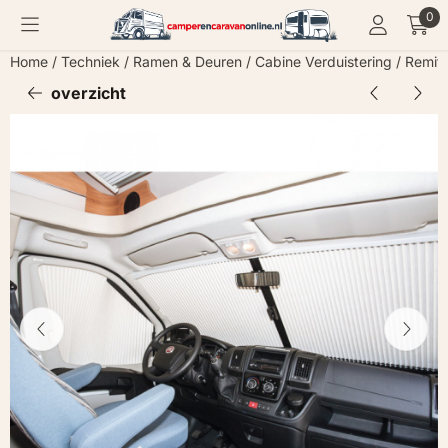
Cookievoorkeuren zijn momenteel gesloten.
0
Home
/
Techniek
/
Ramen & Deuren
/
Cabine Verduistering
/
Remifr
overzicht