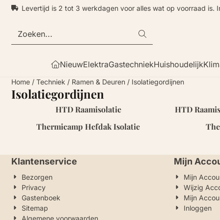
Cookievoorkeuren zijn momenteel gesloten.
Levertijd is 2 tot 3 werkdagen voor alles wat op voorraad is. 
Zoeken
Nieuw
Elektra
Gastechniek
Huishoudelijk
Klim
Home
/
Techniek
/
Ramen & Deuren
/
Isolatiegordijnen
Isolatiegordijnen
HTD Raamisolatie
HTD Raamiso
Thermicamp Hefdak Isolatie
The
Klantenservice
Mijn Acco
Bezorgen
Mijn Accou
Privacy
Wijzig Acc
Gastenboek
Mijn Accou
Sitemap
Inloggen
Algemene voorwaarden