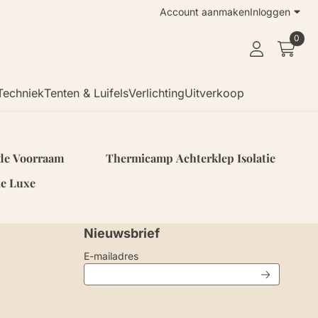
Account aanmaken
Inloggen
0
Techniek
Tenten & Luifels
Verlichting
Uitverkoop
jde Voorraam
Thermicamp Achterklep Isolatie
ie Luxe
Nieuwsbrief
Vul je e-mailadres in voor de nieuwsbri
E-mailadres