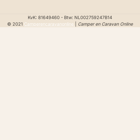
KvK: 81649460 - Btw: NL002759247B14
© 2021
Camperencaravanonline
|
Camper en Caravan Online