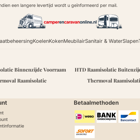
Indien een langere levertijd wordt u geïnformeerd per mail.
aatbeheersing
Koelen
Koken
Meubilair
Sanitair & Water
Slapen
latie Binnenzijde Voorraam
HTD Raamisolatie Buitenzi
rmoval Raamisolatie
Thermoval Raamisolat
unt
Betaalmethoden
nt
ount
ntinformatie