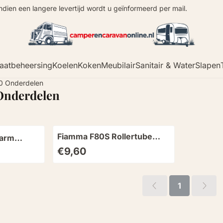
Indien een langere levertijd wordt u geïnformeerd per mail.
aatbeheersing
Koelen
Koken
Meubilair
Sanitair & Water
Slapen
0 Onderdelen
Onderdelen
Fiamma F80S Rollertube
karm
Rechts
Prijs: 9,60
€9,60
1