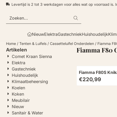
Cookievoorkeuren zijn momenteel gesloten.
Levertijd is 2 tot 3 werkdagen voor alles wat op voorraad is. 
Zoeken
Nieuw
Elektra
Gastechniek
Huishoudelijk
Klim
Home
/
Tenten & Luifels
/
Cassetteluifel Onderdelen
/
Fiamma F8
Fiamma F80 
Artikelen
Comet Kraan Sienna
Elektra
Gastechniek
Fiamma F80S Kni
Huishoudelijk
Prijs: 220,99
Rechts 290
€220,99
Klimaatbeheersing
Koelen
Koken
Meubilair
Nieuw
Sanitair & Water