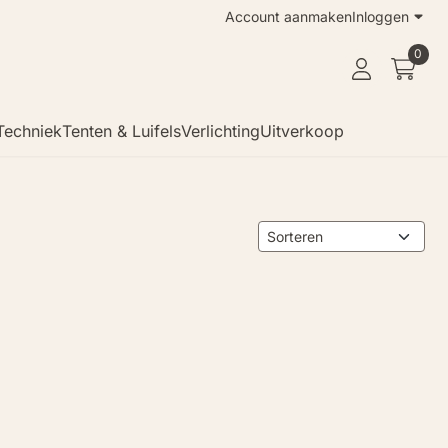
Account aanmaken
Inloggen
0
Techniek
Tenten & Luifels
Verlichting
Uitverkoop
Sorteermethode