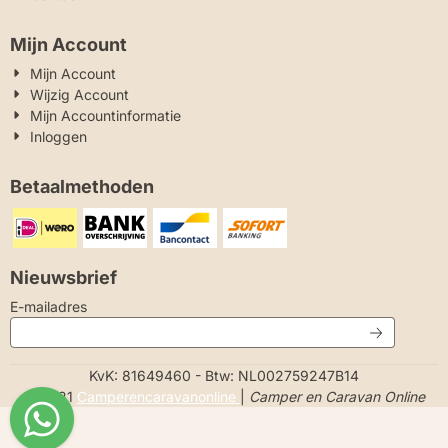
Mijn Account
Mijn Account
Wijzig Account
Mijn Accountinformatie
Inloggen
Betaalmethoden
Nieuwsbrief
Vul je e-mailadres in voor de nieuwsbrief
E-mailadres
KvK: 81649460 - Btw: NL002759247B14
© 2021
Camperencaravanonline
|
Camper en Caravan Online