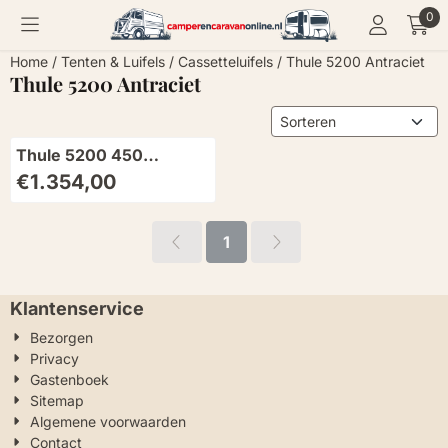
Cookievoorkeuren zijn momenteel gesloten.
0
Home
/
Tenten & Luifels
/
Cassetteluifels
/
Thule 5200 Antraciet
Thule 5200 Antraciet
Sorteermethode
Thule 5200 450
Antraciet-Mystic Grey
Prijs: 1 354,00
€1.354,00
1
Klantenservice
Bezorgen
Privacy
Gastenboek
Sitemap
Algemene voorwaarden
Contact