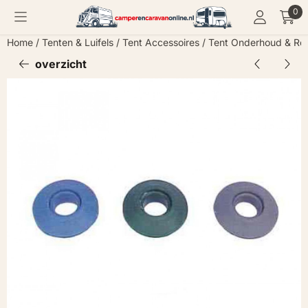
Cookievoorkeuren zijn momenteel gesloten.
0
Home
/
Tenten & Luifels
/
Tent Accessoires
/
Tent Onderhoud & Rep
overzicht