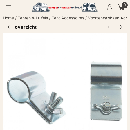
Cookievoorkeuren zijn momenteel gesloten.
0
Home
/
Tenten & Luifels
/
Tent Accessoires
/
Voortentstokken Acce
overzicht