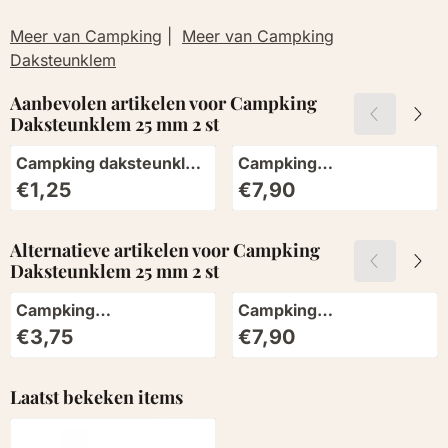
Meer van Campking
|
Meer van Campking
Daksteunklem
Aanbevolen artikelen voor
Campking
Daksteunklem 25 mm 2 st
Campking daksteunklem
Campking
22 mm (21-23mm)
Daksteunklem 32 mm 2
Prijs: 1,25
Prijs: 7,90
€1,25
€7,90
st
Alternatieve artikelen voor
Campking
Daksteunklem 25 mm 2 st
Campking
Campking
Daksteunklem 19 mm 2
Daksteunklem 32 mm 2
Prijs: 3,75
Prijs: 7,90
€3,75
€7,90
st
st
Laatst bekeken items