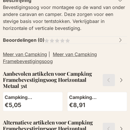
Beschrijving
Bevestigingsoog voor montagee op de wand van onder
andere caravan en camper. Deze zorgen voor een
stevige basis voor tentstokken. Verkrijgbaar in
horizontale of verticale bevestiging.
Beoordelingen (
0
)
Meer van Campking
|
Meer van Campking
Framebevestigingsoog
Aanbevolen artikelen voor
Campking
Framebevestigingsoog Horizontaal
Metaal 3st
Campking
Campking
Framebevestigingsoog
Framebevestigingsoog
Prijs: 5,05
Prijs: 8,91
€5,05
€8,91
Horizontaal Kunststof
Verticaal Metaal 3st
3st
Alternatieve artikelen voor
Campking
Framebevestigingsoog Horizontaal