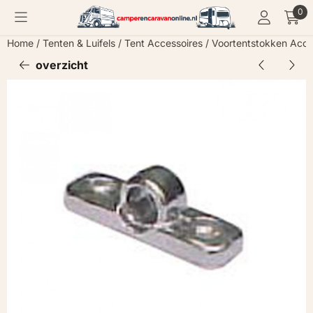
Cookievoorkeuren zijn momenteel gesloten.
0
Home
/
Tenten & Luifels
/
Tent Accessoires
/
Voortentstokken Acce
overzicht