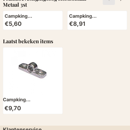
Metaal 3st
Campking
Campking
Framebevestigingsoog
Framebevestigingsoog
Prijs: 5,60
Prijs: 8,91
€5,60
€8,91
Verticaal Kunststof 3st
Verticaal Metaal 3st
Laatst bekeken items
Campking
Framebevestigingsoog
€
9,70
Horizontaal Metaal 3st
Klantenservice