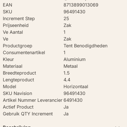
EAN
8713899013069
SKU
96491430
Increment Step
25
Prijseenheid
Zak
Ve Aantal
1
Ve
Zak
Productgroep
Tent Benodigdheden
Consumentenartikel
1
Kleur
Aluminium
Materiaal
Metaal
Breedteproduct
1.5
Lengteproduct
4.4
Model
Horizontaal
SKU Navision
96491430
Artikel Nummer Leverancier
6491430
Actief Product
Ja
Gebruik QTY Increment
Ja