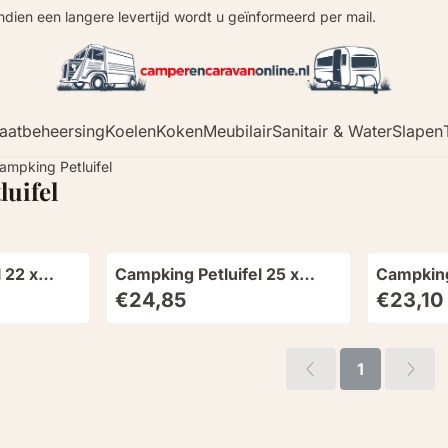
Indien een langere levertijd wordt u geïnformeerd per mail.
aatbeheersing
Koelen
Koken
Meubilair
Sanitair & Water
Slapen
ampking Petluifel
uifel
 22 x
Campking Petluifel 25 x
Campking 
s
265mm alu 3 stuks
265mm P
Prijs: 24,85
Prijs: 23,
€24,85
€23,10
1