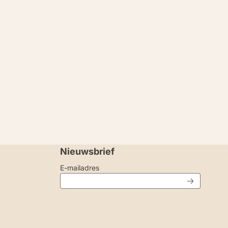
Nieuwsbrief
Vul je e-mailadres in voor de nieuwsbri
E-mailadres