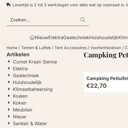
Cookievoorkeuren zijn momenteel gesloten.
Levertijd is 2 tot 3 werkdagen voor alles wat op voorraad is. 
Zoeken
Nieuw
Elektra
Gastechniek
Huishoudelijk
Klim
Home
/
Tenten & Luifels
/
Tent Accessoires
/
Voortentstokken
/
C
Campking Petl
Artikelen
Comet Kraan Sienna
Elektra
Gastechniek
Campking Petluifel
Huishoudelijk
265mm alu 3 stuk
Prijs: 22,70
€22,70
Klimaatbeheersing
Koelen
Koken
Meubilair
Nieuw
Sanitair & Water