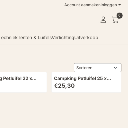
Account aanmaken
Inloggen
0
Techniek
Tenten & Luifels
Verlichting
Uitverkoop
Sorteermethode
Petluifel 22 x
Campking Petluifel 25 x
remium 3 stuks
265mm Prem 3 stuks
10
Prijs: 25,30
€25,30